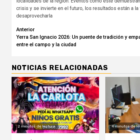
localidades de la región
. Eventos como este demuestran 
crisis y se invierte en el futuro, los resultados están a l
desaprovecharla
Navegación
Anterior
Yerra San Ignacio 2026: Un puente de tradición y empa
de
entre el campo y la ciudad
entradas
NOTICIAS RELACIONADAS
2 minutos de lectura
4 minutos de le