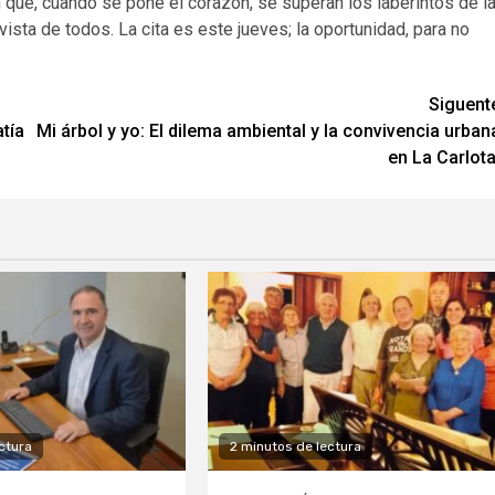
que, cuando se pone el corazón, se superan los laberintos de l
a vista de todos
. La cita es este jueves; la oportunidad, para no
Siguent
tía
Mi árbol y yo: El dilema ambiental y la convivencia urban
en La Carlota
ctura
2 minutos de lectura