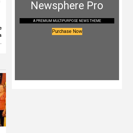
a
Newsphere Pro
A PREMIUM MULTIPURPOSE NEWS THEME
e
Purchase Now
a
.