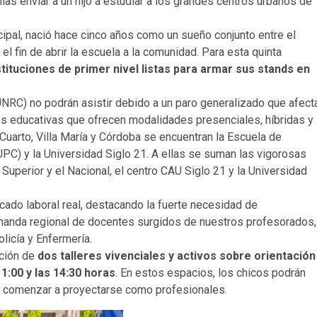
as enviar a un hijo a estudiar a los grandes centros urbanos de
cipal, nació hace cinco años como un sueño conjunto entre el
 el fin de abrir la escuela a la comunidad
. Para esta quinta
stituciones de primer nivel listas para armar sus stands en
UNRC) no podrán asistir debido a un paro generalizado que afect
ones educativas que ofrecen modalidades presenciales, híbridas y
Cuarto, Villa María y Córdoba se encuentran la Escuela de
UPC) y la Universidad Siglo 21
. A ellas se suman las vigorosas
Superior y el Nacional, el centro CAU Siglo 21 y la Universidad
ado laboral real, destacando la fuerte necesidad de
emanda regional de docentes surgidos de nuestros profesorados,
licía y Enfermería
.
ación de
dos talleres vivenciales y activos sobre orientación
1:00 y las 14:30 horas
. En estos espacios, los chicos podrán
y comenzar a proyectarse como profesionales
.