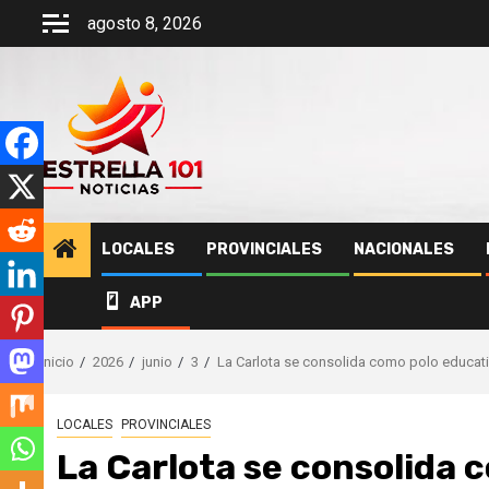
Saltar
agosto 8, 2026
al
contenido
LOCALES
PROVINCIALES
NACIONALES
APP
Inicio
2026
junio
3
La Carlota se consolida como polo educati
LOCALES
PROVINCIALES
La Carlota se consolida 