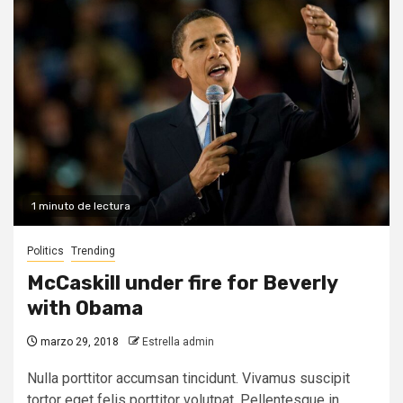
1 minuto de lectura
Politics
Trending
McCaskill under fire for Beverly
with Obama
marzo 29, 2018
Estrella admin
Nulla porttitor accumsan tincidunt. Vivamus suscipit
tortor eget felis porttitor volutpat. Pellentesque in