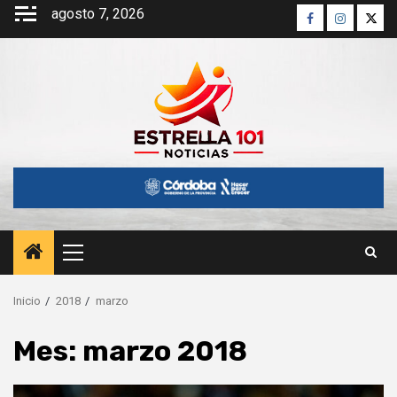
Saltar
agosto 7, 2026
Facebook
Instagra
Twitt
al
contenido
Menú
principal
Inicio
2018
marzo
Mes:
marzo 2018