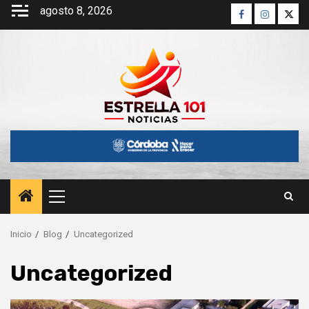
Saltar
agosto 8, 2026
Facebook
Instagra
Twitt
al
contenido
Menú
principal
Inicio
Blog
Uncategorized
Uncategorized