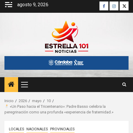
Saltar
agosto 9, 2026
Facebook
Instagra
Twitt
al
contenido
Menú
principal
Inicio
2026
mayo
10
«Un Paso hacia el Tricentenario»: Padre Basso celebra la
peregrinación como una profunda «experiencia de fraternidad.»
LOCALES
NACIONALES
PROVINCIALES