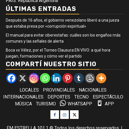
PAÍS: República Argentina
ÚLTIMAS ENTRADAS
Después de 16 años, el gobierno venezolano liberó a una jueza
que estaba presa por «corrupción espiritual»
El manual para evitar ciberestafas: cuáles son los engaños más
comunes y las señales de alerta
Boca vs Vélez, por el Torneo Clausura EN VIVO: a qué hora
juegan, formaciones y cómo ver el partido
COMPARTÍ NUESTRO SITIO
LOCALES
PROVINCIALES
NACIONALES
INTERNACIONALES
DEPORTES
TECNO
ESPECTÁCULO
MÚSICA
TURISMO
WHATSAPP
APP
Facebook
Instagram
Twitter
FM ESTRELLA 101.1 © Todos los derechos reservados.
|