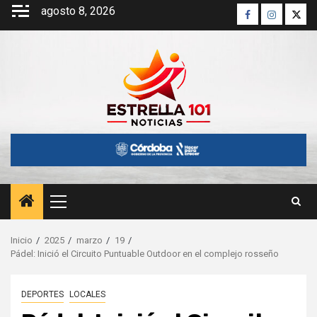
Saltar
agosto 8, 2026
Facebook
Instagra
Twitt
al
contenido
Menú
principal
Inicio
2025
marzo
19
Pádel: Inició el Circuito Puntuable Outdoor en el complejo rosseño
DEPORTES
LOCALES