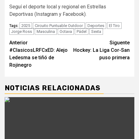
Seguí el deporte local y regional en Estrellas
Deportivas (Instagram y Facebook).
2025
Circuito Puntuable Outdoor
Deportes
El Tiro
Tags:
Jorge Ross
Masculina
Octava
Pádel
Sexta
Navegación
Anterior
Siguente
#ClasicosLRFCxED: Alejo
Hockey: La Liga Cor-San
de
Ledesma se tiñó de
puso primera
entradas
Rojinegro
NOTICIAS RELACIONADAS