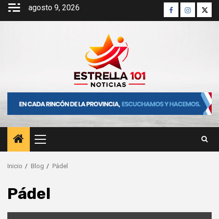
Saltar
agosto 9, 2026
Facebook
Instagra
Twitt
al
contenido
Menú
principal
Inicio
Blog
Pádel
Pádel