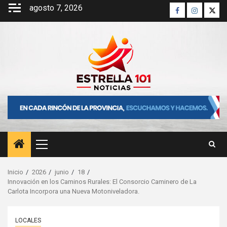
Saltar
agosto 7, 2026
Facebook
Instagra
Twitt
al
contenido
Menú
principal
Inicio
2026
junio
18
Innovación en los Caminos Rurales: El Consorcio Caminero de La
Carlota Incorpora una Nueva Motoniveladora.
LOCALES