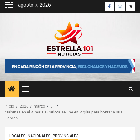
Saltar
agosto 7, 2026
Facebook
Instagra
Twitt
al
contenido
Menú
principal
Inicio
2026
marzo
31
Malvinas en el Alma: La Carlota se une en Vigilia para honrar a sus
Héroes.
LOCALES
NACIONALES
PROVINCIALES