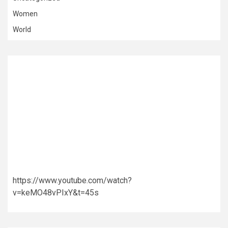
Women
World
https://www.youtube.com/watch?
v=keMO48vPIxY&t=45s