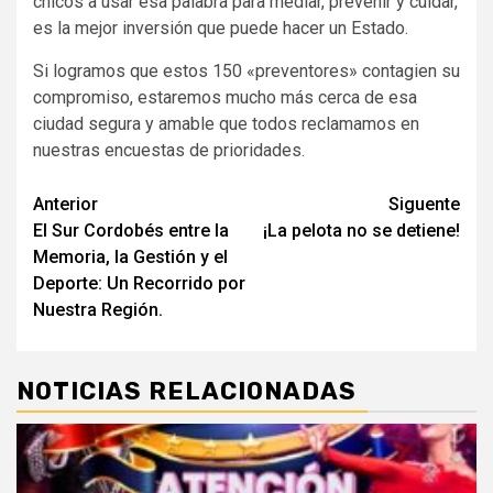
chicos a usar esa palabra para mediar, prevenir y cuidar,
es la mejor inversión que puede hacer un Estado.
Si logramos que estos 150 «preventores» contagien su
compromiso, estaremos mucho más cerca de esa
ciudad segura y amable que todos reclamamos en
nuestras encuestas de prioridades.
Navegación
Anterior
Siguente
El Sur Cordobés entre la
¡La pelota no se detiene!
de
Memoria, la Gestión y el
entradas
Deporte: Un Recorrido por
Nuestra Región.
NOTICIAS RELACIONADAS