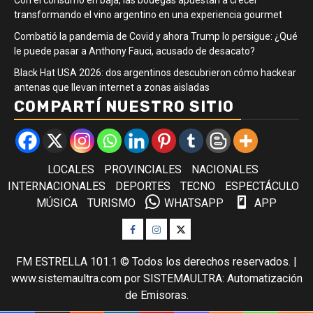
Con el consumo en baja, las bodegas apuestan a crecer
transformando el vino argentino en una experiencia gourmet
Combatió la pandemia de Covid y ahora Trump lo persigue: ¿Qué
le puede pasar a Anthony Fauci, acusado de desacato?
Black Hat USA 2026: dos argentinos descubrieron cómo hackear
antenas que llevan internet a zonas aisladas
COMPARTÍ NUESTRO SITIO
LOCALES
PROVINCIALES
NACIONALES
INTERNACIONALES
DEPORTES
TECNO
ESPECTÁCULO
MÚSICA
TURISMO
WHATSAPP
APP
Facebook
Instagram
Twitter
FM ESTRELLA 101.1 © Todos los derechos reservados.
|
www.sistemaultra.com
por SISTEMAULTRA: Automatización
de Emisoras.