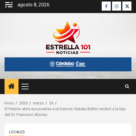
Saltar
agosto 8, 2026
Facebook
Instagra
Twitt
al
contenido
Menú
principal
Inicio
2026
marzo
26
El Palacio abre sus puertas a la historia: Natalia Bellón recibió a la hija
del Dr. Francisco Alonso.
LOCALES