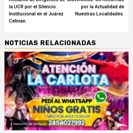
entradas
la UCR por el Silencio
por la Actualidad de
Institucional en el Juárez
Nuestras Localidades.
Celman.
NOTICIAS RELACIONADAS
2 minutos de lectura