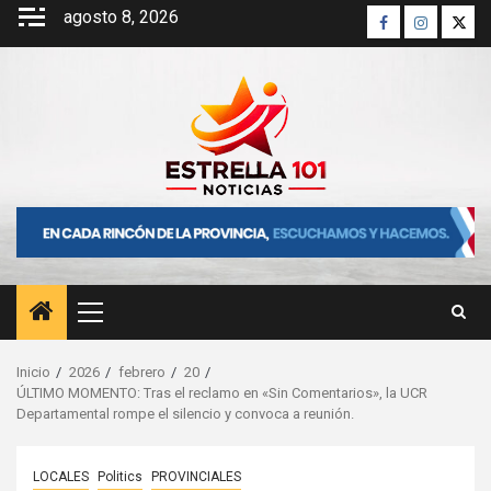
Saltar
agosto 8, 2026
Facebook
Instagra
Twitt
al
contenido
Menú
principal
Inicio
2026
febrero
20
ÚLTIMO MOMENTO: Tras el reclamo en «Sin Comentarios», la UCR
Departamental rompe el silencio y convoca a reunión.
LOCALES
Politics
PROVINCIALES