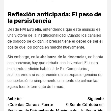
Reflexión anticipada: El peso de
la persistencia
Desde
FM Estrella
, entendemos que este anuncio es
una victoria de la institucionalidad. Cuando los canales
de diálogo se oxidan, la prensa tiene el deber de ser el
aceite que los ponga en marcha nuevamente.
Sin embargo, en la
«balanza de la decencia»
, no basta
con convocar; hay que debatir con la verdad. El lunes,
en nuestra edición habitual de Sin Comentarios,
analizaremos si esta reunión es un espacio genuino de
concertación o simplemente un intento de calmar las
aguas tras la tormenta de firmas.
Navegación
Anterior
Siguente
«Cuentas Claras»: Fuerte
El Sur de Córdoba en
de
Reclamo de Dirigentes de
Movimiento: Un Recorrido