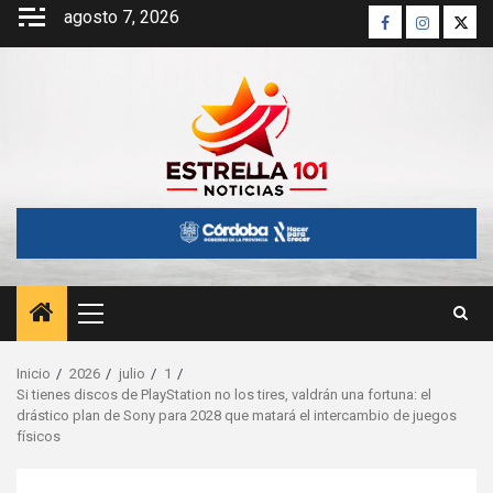
Saltar
agosto 7, 2026
Facebook
Instagra
Twitt
al
contenido
Menú
principal
Inicio
2026
julio
1
Si tienes discos de PlayStation no los tires, valdrán una fortuna: el
drástico plan de Sony para 2028 que matará el intercambio de juegos
físicos