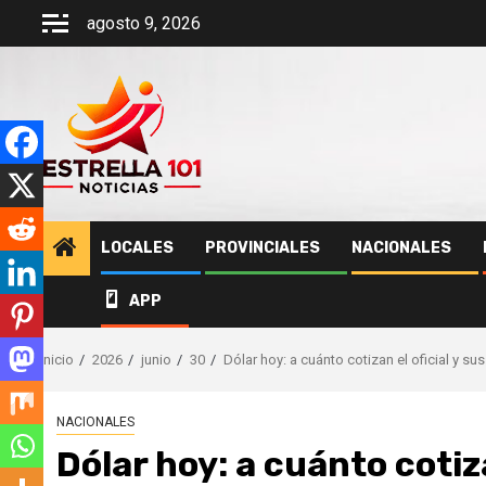
Saltar
agosto 9, 2026
al
contenido
LOCALES
PROVINCIALES
NACIONALES
APP
Inicio
2026
junio
30
Dólar hoy: a cuánto cotizan el oficial y s
NACIONALES
Dólar hoy: a cuánto cotiza