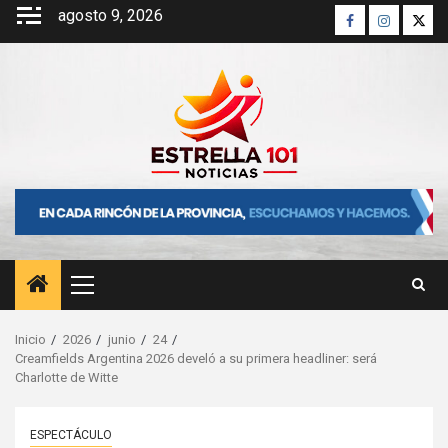
Saltar
agosto 9, 2026
Facebook
Instagra
Twitt
al
contenido
Menú
principal
Inicio
2026
junio
24
Creamfields Argentina 2026 develó a su primera headliner: será
Charlotte de Witte
ESPECTÁCULO