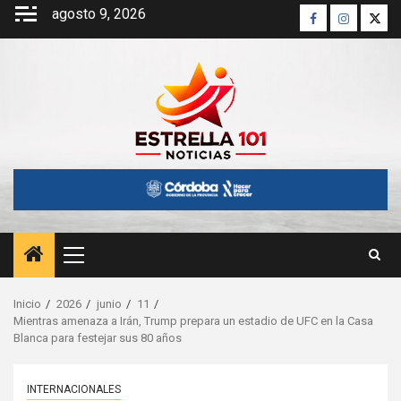
Saltar
agosto 9, 2026
Facebook
Instagra
Twitt
al
contenido
Menú
principal
Inicio
2026
junio
11
Mientras amenaza a Irán, Trump prepara un estadio de UFC en la Casa
Blanca para festejar sus 80 años
INTERNACIONALES