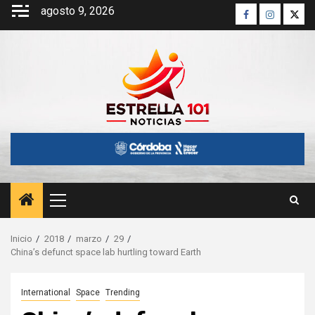
Saltar
agosto 9, 2026
Facebook
Instagra
Twitt
al
contenido
Menú
principal
Inicio
2018
marzo
29
China’s defunct space lab hurtling toward Earth
International
Space
Trending