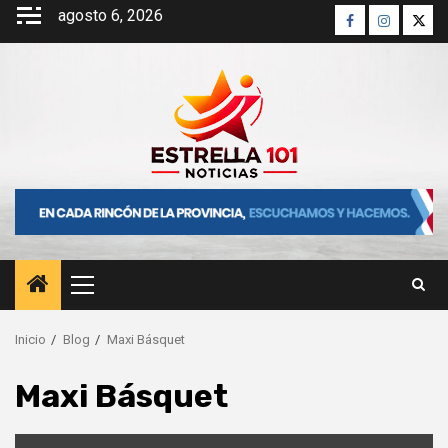
Saltar
agosto 6, 2026
Facebook
Instagra
Twitt
al
contenido
Menú
principal
Inicio
Blog
Maxi Básquet
Maxi Básquet