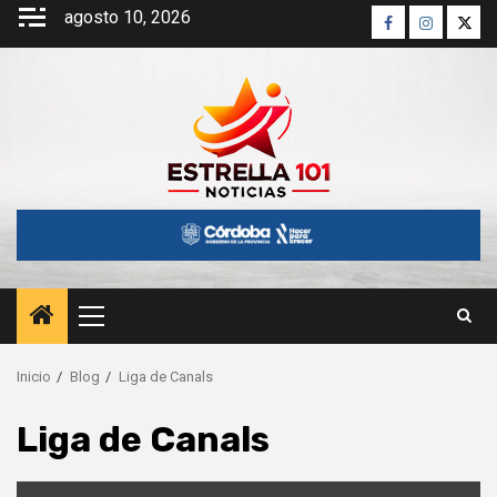
Saltar
agosto 10, 2026
Facebook
Instagra
Twitt
al
contenido
Menú
principal
Inicio
Blog
Liga de Canals
Liga de Canals