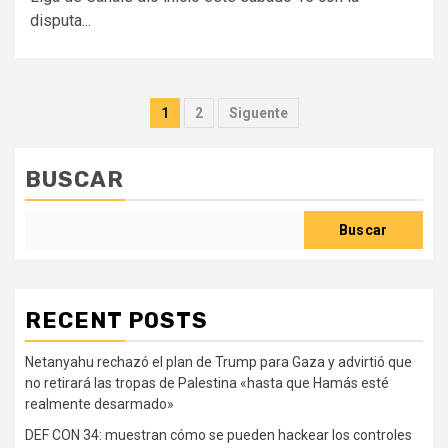
disputa...
Paginación
1
2
Siguente
de
entradas
BUSCAR
Buscar
RECENT POSTS
Netanyahu rechazó el plan de Trump para Gaza y advirtió que
no retirará las tropas de Palestina «hasta que Hamás esté
realmente desarmado»
DEF CON 34: muestran cómo se pueden hackear los controles