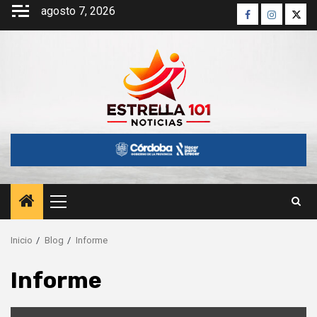
Saltar
agosto 7, 2026
Facebook
Instagra
Twitt
al
contenido
Menú
principal
Inicio
Blog
Informe
Informe