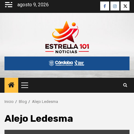
Saltar
agosto 9, 2026
Facebook
Instagra
Twitt
al
contenido
Menú
principal
Inicio
Blog
Alejo Ledesma
Alejo Ledesma