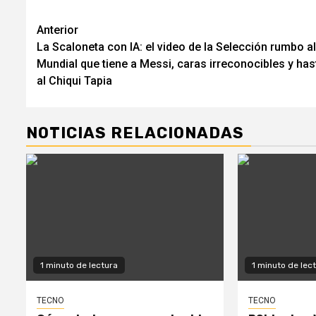
Navegación
Anterior
La Scaloneta con IA: el video de la Selección rumbo al
de
Mundial que tiene a Messi, caras irreconocibles y has
entradas
al Chiqui Tapia
NOTICIAS RELACIONADAS
1 minuto de lectura
1 minuto de lec
TECNO
TECNO