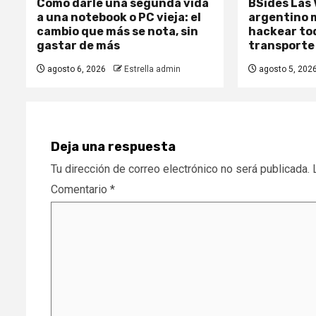
Cómo darle una segunda vida
BSides Las 
a una notebook o PC vieja: el
argentino 
cambio que más se nota, sin
hackear tod
gastar de más
transporte
agosto 6, 2026
Estrella admin
agosto 5, 202
Deja una respuesta
Tu dirección de correo electrónico no será publicada.
Comentario
*